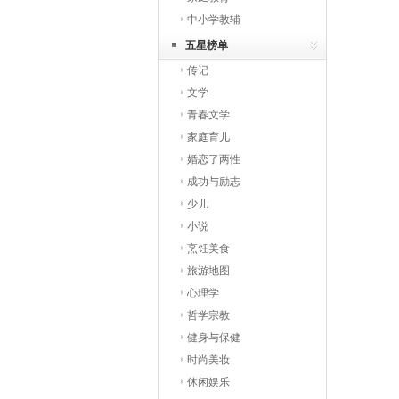
中小学教辅
五星榜单
传记
文学
青春文学
家庭育儿
婚恋了两性
成功与励志
少儿
小说
烹饪美食
旅游地图
心理学
哲学宗教
健身与保健
时尚美妆
休闲娱乐