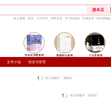
村上春树
莫言
人民文学
东野圭吾
半小时漫画
文城余华
bibi动物园
文学小说
经济与管理
努力加载中，请稍后...
努力加载中，请稍后...