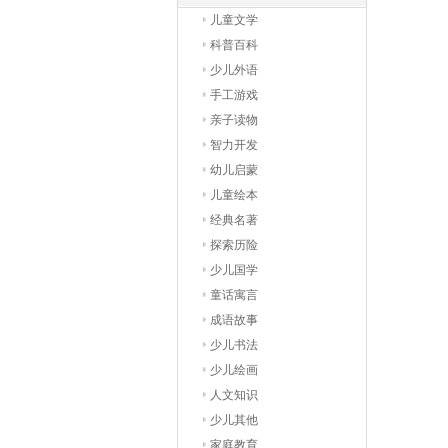
儿童文学
科普百科
少儿外语
手工游戏
亲子读物
智力开发
幼儿启蒙
儿童绘本
经典名著
探索历险
少儿国学
童话寓言
成语故事
少儿书法
少儿绘画
人文知识
少儿其他
家庭教育