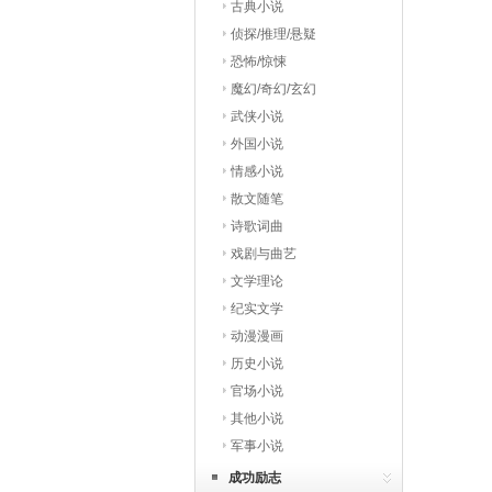
古典小说
侦探/推理/悬疑
恐怖/惊悚
魔幻/奇幻/玄幻
武侠小说
外国小说
情感小说
散文随笔
诗歌词曲
戏剧与曲艺
文学理论
纪实文学
动漫漫画
历史小说
官场小说
其他小说
军事小说
成功励志