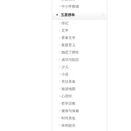
中小学教辅
五星榜单
传记
文学
青春文学
家庭育儿
婚恋了两性
成功与励志
少儿
小说
烹饪美食
旅游地图
心理学
哲学宗教
健身与保健
时尚美妆
休闲娱乐