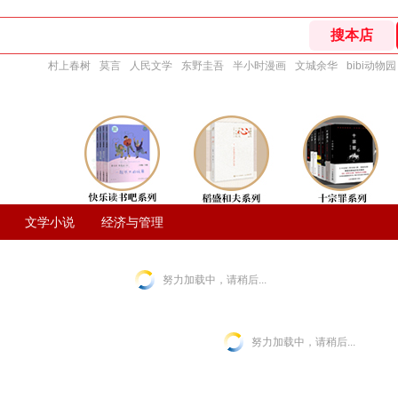
村上春树
莫言
人民文学
东野圭吾
半小时漫画
文城余华
bibi动物园
文学小说
经济与管理
努力加载中，请稍后...
努力加载中，请稍后...