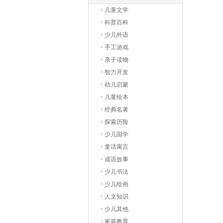
儿童文学
科普百科
少儿外语
手工游戏
亲子读物
智力开发
幼儿启蒙
儿童绘本
经典名著
探索历险
少儿国学
童话寓言
成语故事
少儿书法
少儿绘画
人文知识
少儿其他
家庭教育