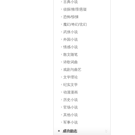
古典小说
侦探/推理/悬疑
恐怖/惊悚
魔幻/奇幻/玄幻
武侠小说
外国小说
情感小说
散文随笔
诗歌词曲
戏剧与曲艺
文学理论
纪实文学
动漫漫画
历史小说
官场小说
其他小说
军事小说
成功励志