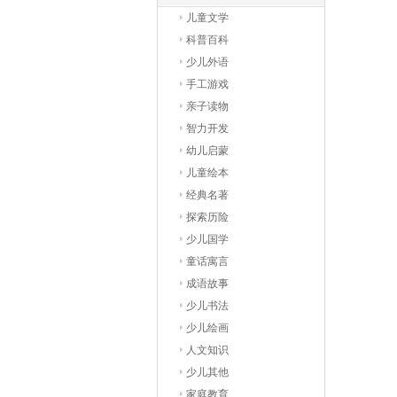
儿童文学
科普百科
少儿外语
手工游戏
亲子读物
智力开发
幼儿启蒙
儿童绘本
经典名著
探索历险
少儿国学
童话寓言
成语故事
少儿书法
少儿绘画
人文知识
少儿其他
家庭教育