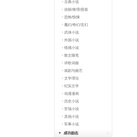
古典小说
侦探/推理/悬疑
恐怖/惊悚
魔幻/奇幻/玄幻
武侠小说
外国小说
情感小说
散文随笔
诗歌词曲
戏剧与曲艺
文学理论
纪实文学
动漫漫画
历史小说
官场小说
其他小说
军事小说
成功励志