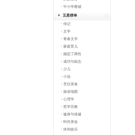
中小学教辅
五星榜单
传记
文学
青春文学
家庭育儿
婚恋了两性
成功与励志
少儿
小说
烹饪美食
旅游地图
心理学
哲学宗教
健身与保健
时尚美妆
休闲娱乐