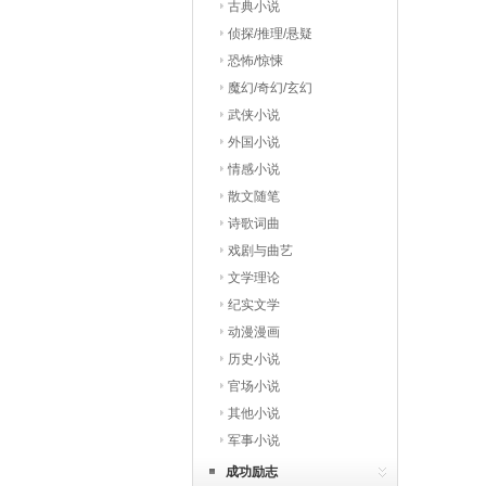
古典小说
侦探/推理/悬疑
恐怖/惊悚
魔幻/奇幻/玄幻
武侠小说
外国小说
情感小说
散文随笔
诗歌词曲
戏剧与曲艺
文学理论
纪实文学
动漫漫画
历史小说
官场小说
其他小说
军事小说
成功励志