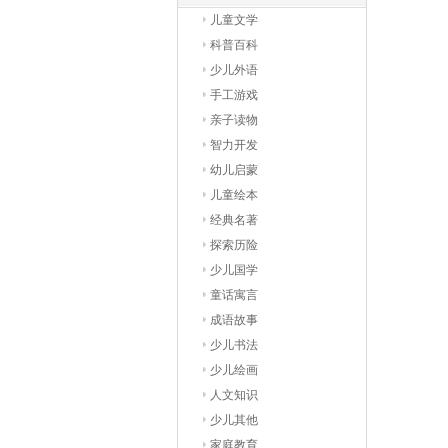
儿童文学
科普百科
少儿外语
手工游戏
亲子读物
智力开发
幼儿启蒙
儿童绘本
经典名著
探索历险
少儿国学
童话寓言
成语故事
少儿书法
少儿绘画
人文知识
少儿其他
家庭教育