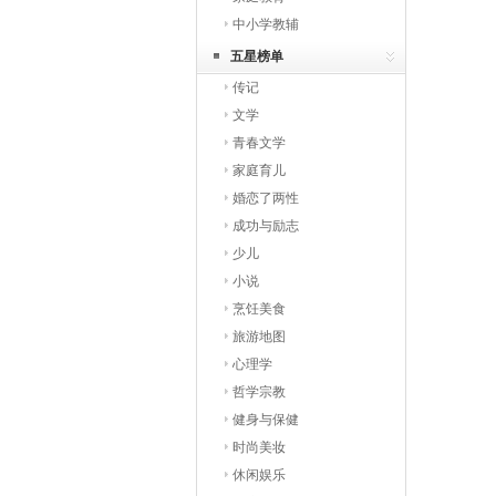
中小学教辅
五星榜单
传记
文学
青春文学
家庭育儿
婚恋了两性
成功与励志
少儿
小说
烹饪美食
旅游地图
心理学
哲学宗教
健身与保健
时尚美妆
休闲娱乐