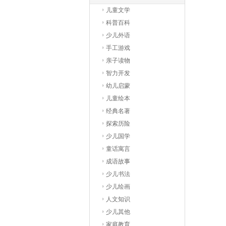
儿童文学
科普百科
少儿外语
手工游戏
亲子读物
智力开发
幼儿启蒙
儿童绘本
经典名著
探索历险
少儿国学
童话寓言
成语故事
少儿书法
少儿绘画
人文知识
少儿其他
家庭教育