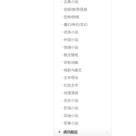
古典小说
侦探/推理/悬疑
恐怖/惊悚
魔幻/奇幻/玄幻
武侠小说
外国小说
情感小说
散文随笔
诗歌词曲
戏剧与曲艺
文学理论
纪实文学
动漫漫画
历史小说
官场小说
其他小说
军事小说
成功励志