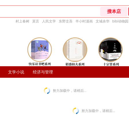
村上春树
莫言
人民文学
东野圭吾
半小时漫画
文城余华
bibi动物园
文学小说
经济与管理
努力加载中，请稍后...
努力加载中，请稍后...