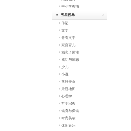
中小学教辅
五星榜单
传记
文学
青春文学
家庭育儿
婚恋了两性
成功与励志
少儿
小说
烹饪美食
旅游地图
心理学
哲学宗教
健身与保健
时尚美妆
休闲娱乐