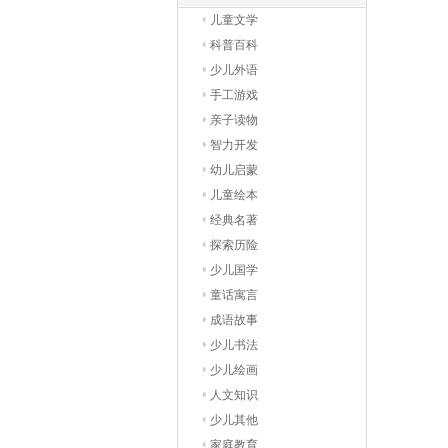
儿童文学
科普百科
少儿外语
手工游戏
亲子读物
智力开发
幼儿启蒙
儿童绘本
经典名著
探索历险
少儿国学
童话寓言
成语故事
少儿书法
少儿绘画
人文知识
少儿其他
家庭教育