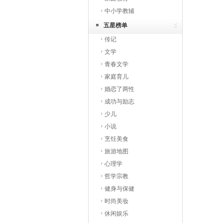
中小学教辅
五星榜单
传记
文学
青春文学
家庭育儿
婚恋了两性
成功与励志
少儿
小说
烹饪美食
旅游地图
心理学
哲学宗教
健身与保健
时尚美妆
休闲娱乐