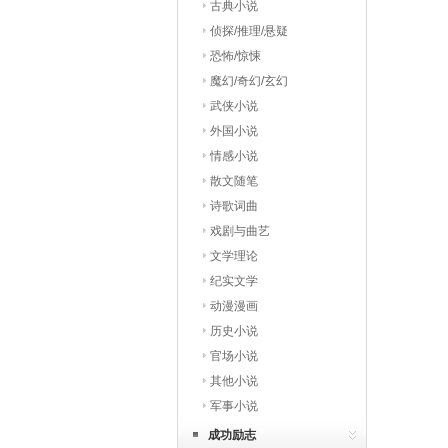
古典小说
侦探/推理/悬疑
恐怖/惊悚
魔幻/奇幻/玄幻
武侠小说
外国小说
情感小说
散文随笔
诗歌词曲
戏剧与曲艺
文学理论
纪实文学
动漫漫画
历史小说
官场小说
其他小说
军事小说
成功励志